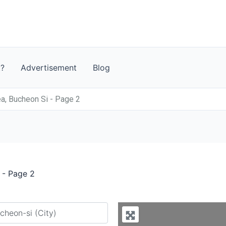
t?
Advertisement
Blog
a, Bucheon Si - Page 2
 - Page 2
y city or country