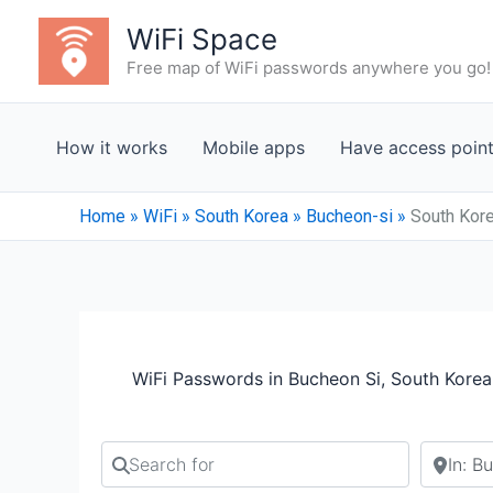
Skip
WiFi Space
to
Free map of WiFi passwords anywhere you go!
content
How it works
Mobile apps
Have access poin
Home
»
WiFi
»
South Korea
»
Bucheon-si
»
South Kore
WiFi Passwords in Bucheon Si, South Korea
Search for
Search b