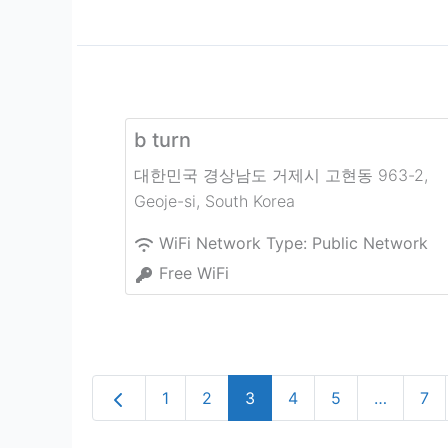
b turn
대한민국 경상남도 거제시 고현동 963-2
,
Geoje-si
,
South Korea
WiFi Network Type:
Public Network
Free WiFi
Newer posts
1
2
3
4
5
…
7