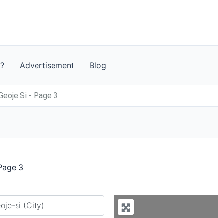
t?
Advertisement
Blog
Geoje Si - Page 3
 Page 3
y city or country