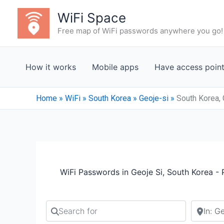
Skip
WiFi Space
to
Free map of WiFi passwords anywhere you go!
content
How it works
Mobile apps
Have access poin
Home
»
WiFi
»
South Korea
»
Geoje-si
»
South Korea, 
WiFi Passwords in Geoje Si, South Korea -
Search for
Search b