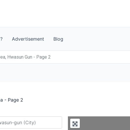
t?
Advertisement
Blog
rea, Hwasun Gun - Page 2
a - Page 2
y city or country