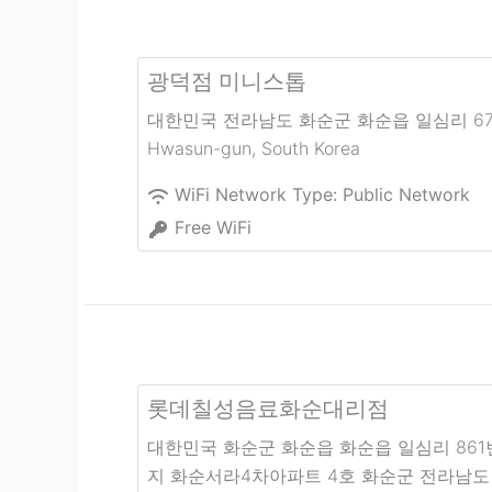
광덕점 미니스톱
대한민국 전라남도 화순군 화순읍 일심리 67
Hwasun-gun
,
South Korea
WiFi Network Type:
Public Network
Free WiFi
롯데칠성음료화순대리점
대한민국 화순군 화순읍 화순읍 일심리 861
지 화순서라4차아파트 4호 화순군 전라남도