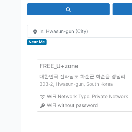
Search
In: Hwasun-gun (City)
Near Me
FREE_U+zone
대한민국 전라남도 화순군 화순읍 앵남리
303-2
,
Hwasun-gun
,
South Korea
WiFi Network Type:
Private Network
WiFi without password