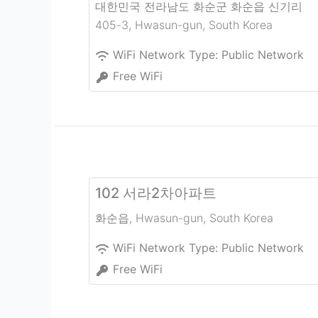
대한민국 전라남도 화순군 화순읍 신기리
405-3
,
Hwasun-gun
,
South Korea
WiFi Network Type:
Public Network
Free WiFi
102 서라2차아파트
화순읍
,
Hwasun-gun
,
South Korea
WiFi Network Type:
Public Network
Free WiFi