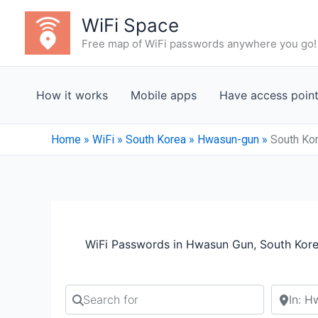
Skip
WiFi Space
to
Free map of WiFi passwords anywhere you go!
content
How it works
Mobile apps
Have access poin
Home
»
WiFi
»
South Korea
»
Hwasun-gun
»
South Ko
WiFi Passwords in Hwasun Gun, South Kore
Search for
Search b