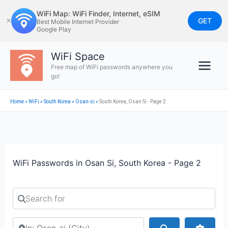
Skip
WiFi Map: WiFi Finder, Internet, eSIM
to
GET
✕
Best Mobile Internet Provider
Google Play
content
WiFi Space
Free map of WiFi passwords anywhere you
go!
Home
»
WiFi
»
South Korea
»
Osan-si
»
South Korea, Osan Si - Page 2
WiFi Passwords in Osan Si, South Korea - Page 2
Search for
Search by city or country
Search
Advan