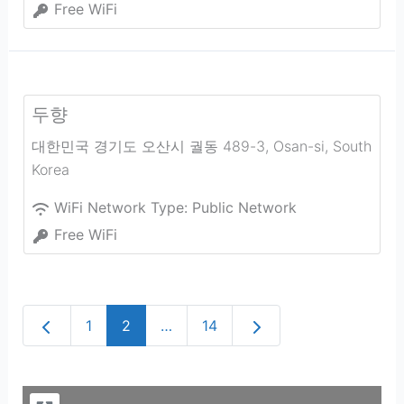
Free WiFi
두향
대한민국 경기도 오산시 궐동 489-3
,
Osan-si
,
South
Korea
WiFi Network Type:
Public Network
Free WiFi
Newer posts
Older posts
1
2
…
14