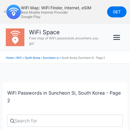
Skip
WiFi Map: WiFi Finder, Internet, eSIM
to
GET
✕
Best Mobile Internet Provider
Google Play
content
WiFi Space
Free map of WiFi passwords anywhere you
go!
Home
»
WiFi
»
South Korea
»
Suncheon-si
»
South Korea, Suncheon Si - Page 2
WiFi Passwords in Suncheon Si, South Korea - Page
2
Search for