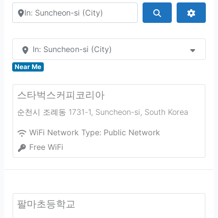
Search by city or country
Search
Advan
In: Suncheon-si (City)
Near Me
스타벅스커피코리아
순천시 조례동 1731-1
,
Suncheon-si
,
South Korea
WiFi Network Type:
Public Network
Free WiFi
팔마초등학교