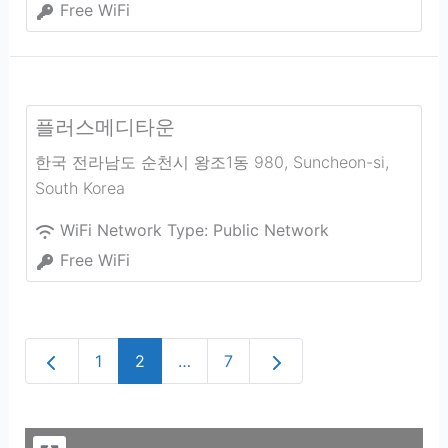
Free WiFi
플러스메디타운
한국 전라남도 순천시 왕조1동 980
,
Suncheon-si
,
South Korea
WiFi Network Type:
Public Network
Free WiFi
Newer posts
Older posts
1
2
…
7