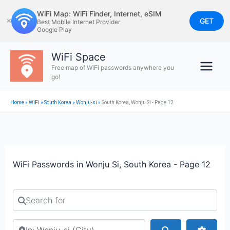
Skip
WiFi Map: WiFi Finder, Internet, eSIM
to
GET
✕
Best Mobile Internet Provider
Google Play
content
WiFi Space
Free map of WiFi passwords anywhere you
go!
Home
»
WiFi
»
South Korea
»
Wonju-si
»
South Korea, Wonju Si - Page 12
WiFi Passwords in Wonju Si, South Korea - Page 12
Search for
Search by city or country
Search
Advan