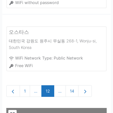
WiFi without password
오스타스
대한민국 강원도 원주시 무실동 268-1
,
Wonju-si
,
South Korea
WiFi Network Type:
Public Network
Free WiFi
Newer posts
Older posts
1
…
12
…
14