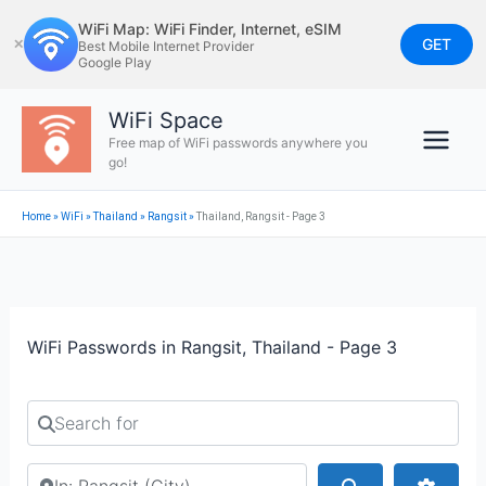
Skip
WiFi Map: WiFi Finder, Internet, eSIM
to
GET
✕
Best Mobile Internet Provider
Google Play
content
WiFi Space
Free map of WiFi passwords anywhere you
go!
Home
»
WiFi
»
Thailand
»
Rangsit
»
Thailand, Rangsit - Page 3
WiFi Passwords in Rangsit, Thailand - Page 3
Search for
Search by city or country
Search
Advan