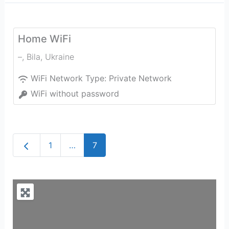
Home WiFi
–
,
Bila
,
Ukraine
WiFi Network Type:
Private Network
WiFi without password
Newer posts
1
…
7