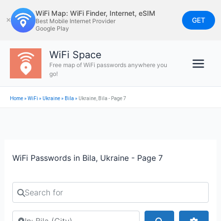
Skip
WiFi Map: WiFi Finder, Internet, eSIM
to
GET
✕
Best Mobile Internet Provider
Google Play
content
WiFi Space
Free map of WiFi passwords anywhere you
go!
Home
»
WiFi
»
Ukraine
»
Bila
»
Ukraine, Bila - Page 7
WiFi Passwords in Bila, Ukraine - Page 7
Search for
Search by city or country
Search
Advan