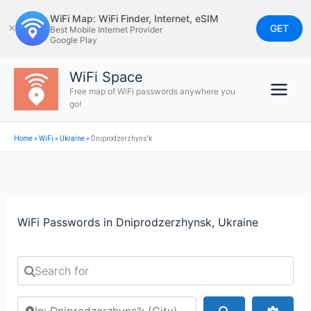
Skip
WiFi Map: WiFi Finder, Internet, eSIM
to
GET
✕
Best Mobile Internet Provider
Google Play
content
WiFi Space
Free map of WiFi passwords anywhere you
go!
Home
»
WiFi
»
Ukraine
»
Dniprodzerzhyns'k
WiFi Passwords in Dniprodzerzhynsk, Ukraine
Search for
Search by city or country
Search
Advan