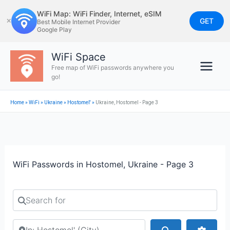
Skip
WiFi Map: WiFi Finder, Internet, eSIM
to
GET
✕
Best Mobile Internet Provider
Google Play
content
WiFi Space
Free map of WiFi passwords anywhere you
go!
Home
»
WiFi
»
Ukraine
»
Hostomel'
»
Ukraine, Hostomel - Page 3
WiFi Passwords in Hostomel, Ukraine - Page 3
Search for
Search by city or country
Search
Advan