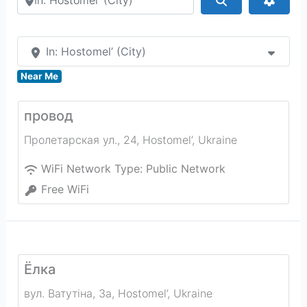
In: Hostomel’ (City)
Near Me
провод
Пролетарская ул., 24
,
Hostomel’
,
Ukraine
WiFi Network Type:
Public Network
Free WiFi
Ёлка
вул. Ватутіна, 3а
,
Hostomel’
,
Ukraine