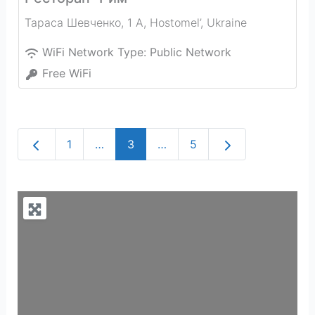
Тараса Шевченко, 1 А
,
Hostomel’
,
Ukraine
WiFi Network Type:
Public Network
Free WiFi
Newer posts
Older posts
1
…
3
…
5