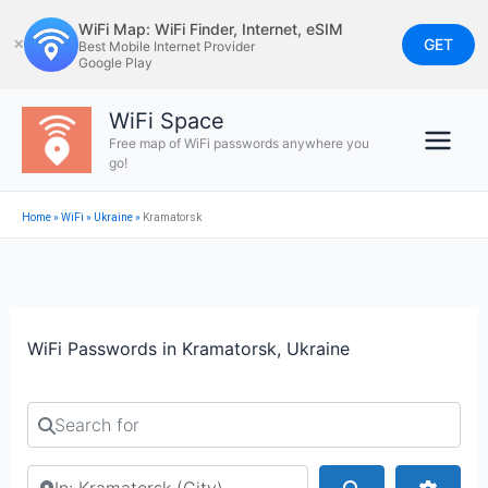
Skip
WiFi Map: WiFi Finder, Internet, eSIM
to
GET
✕
Best Mobile Internet Provider
Google Play
content
WiFi Space
Free map of WiFi passwords anywhere you
go!
Home
»
WiFi
»
Ukraine
»
Kramatorsk
WiFi Passwords in Kramatorsk, Ukraine
Search for
Search by city or country
Search
Advan