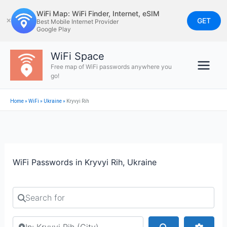
Skip
WiFi Map: WiFi Finder, Internet, eSIM
to
GET
✕
Best Mobile Internet Provider
Google Play
content
WiFi Space
Free map of WiFi passwords anywhere you
go!
Home
»
WiFi
»
Ukraine
»
Kryvyi Rih
WiFi Passwords in Kryvyi Rih, Ukraine
Search for
Search by city or country
Search
Advan