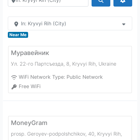
In: Kryvyi Rih (City)
Near Me
Муравейник
Ул. 22-го Партсъезда, 8
,
Kryvyi Rih
,
Ukraine
WiFi Network Type:
Public Network
Free WiFi
MoneyGram
prosp. Geroyev-podpolshchikov, 40, Kryvyi Rih,