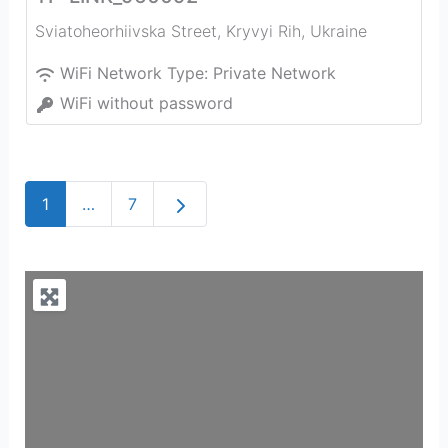
Sviatoheorhiivska Street
,
Kryvyi Rih
,
Ukraine
WiFi Network Type:
Private Network
WiFi without password
Older posts
1
…
7