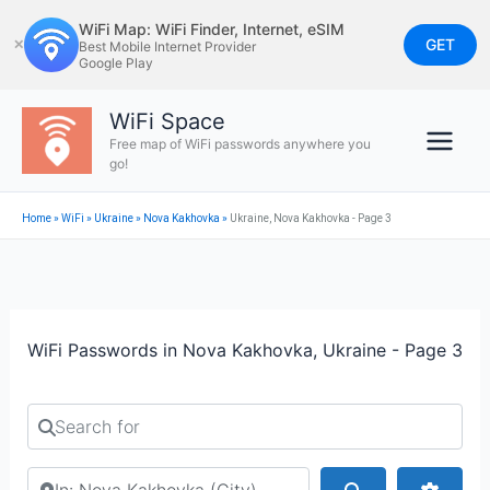
Skip
WiFi Map: WiFi Finder, Internet, eSIM
to
GET
✕
Best Mobile Internet Provider
Google Play
content
WiFi Space
Free map of WiFi passwords anywhere you
go!
Home
»
WiFi
»
Ukraine
»
Nova Kakhovka
»
Ukraine, Nova Kakhovka - Page 3
WiFi Passwords in Nova Kakhovka, Ukraine - Page 3
Search for
Search by city or country
Search
Advan