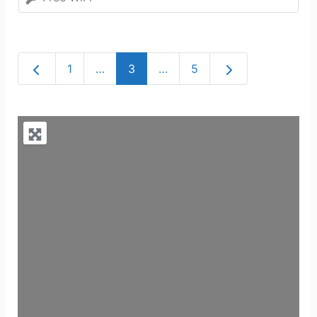
Newer posts
Older posts
1
…
3
…
5