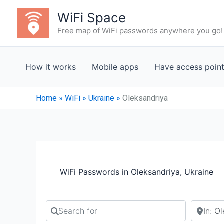
Skip
WiFi Space
to
Free map of WiFi passwords anywhere you go!
content
How it works
Mobile apps
Have access poin
Home
»
WiFi
»
Ukraine
»
Oleksandriya
WiFi Passwords in Oleksandriya, Ukraine
Search for
Search b