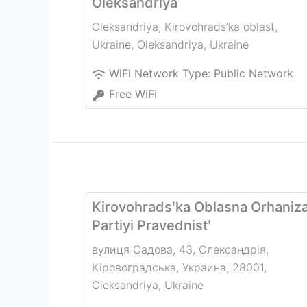
Oleksandriya
Oleksandriya, Kirovohrads’ka oblast,
Ukraine
,
Oleksandriya
,
Ukraine
WiFi Network Type:
Public Network
Free WiFi
Kirovohradsʹka Oblasna Orhaniza
Partiyi Pravednistʹ
вулиця Садова, 43, Олександрія,
Кіровоградська, Украина, 28001
,
Oleksandriya
,
Ukraine