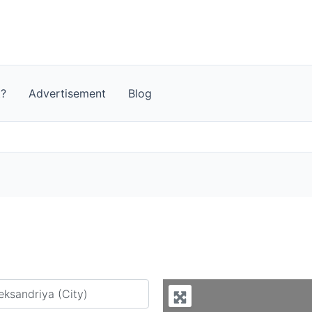
t?
Advertisement
Blog
y city or country