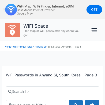
Skip
WiFi Map: WiFi Finder, Internet, eSIM
to
GET
✕
Best Mobile Internet Provider
Google Play
content
WiFi Space
Free map of WiFi passwords anywhere you
go!
Home
»
WiFi
»
South Korea
»
Anyang-si
»
South Korea, Anyang Si - Page 3
WiFi Passwords in Anyang Si, South Korea - Page 3
Search for
Search by city or country
Search
Advan