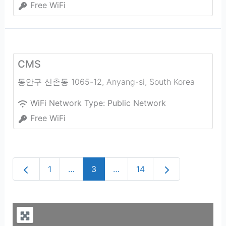
Free WiFi
CMS
동안구 신촌동 1065-12
,
Anyang-si
,
South Korea
WiFi Network Type:
Public Network
Free WiFi
Newer posts
Older posts
1
…
3
…
14