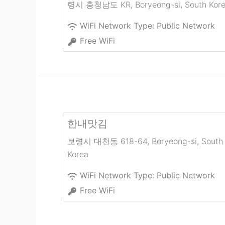
령시 충청남도 KR
,
Boryeong-si
,
South Kor
WiFi Network Type:
Public Network
Free WiFi
한내맛김
보령시 대천동 618-64
,
Boryeong-si
,
South
Korea
WiFi Network Type:
Public Network
Free WiFi