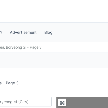
t?
Advertisement
Blog
ea, Boryeong Si - Page 3
a - Page 3
y city or country