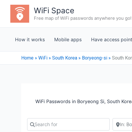
Skip
WiFi Space
to
Free map of WiFi passwords anywhere you go!
content
How it works
Mobile apps
Have access poin
Home
»
WiFi
»
South Korea
»
Boryeong-si
»
South Kor
WiFi Passwords in Boryeong Si, South Kore
Search for
Search b