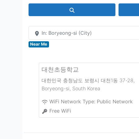
Search
In: Boryeong-si (City)
Near Me
대천초등학교
대한민국 충청남도 보령시 대천1동 37-28
,
Boryeong-si
,
South Korea
WiFi Network Type:
Public Network
Free WiFi