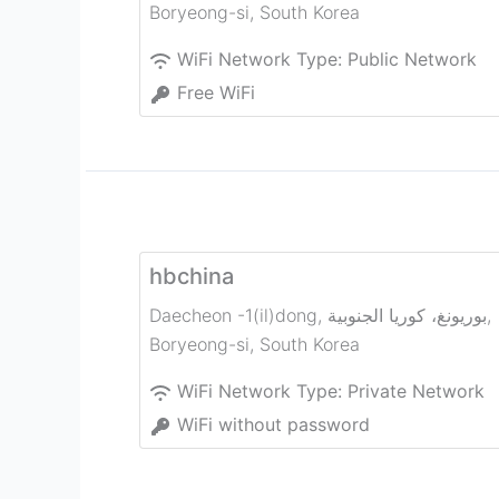
Boryeong-si
,
South Korea
WiFi Network Type:
Public Network
Free WiFi
hbchina
Daecheon -1(il)dong, بوريونغ، كوريا الجنوبية
,
Boryeong-si
,
South Korea
WiFi Network Type:
Private Network
WiFi without password