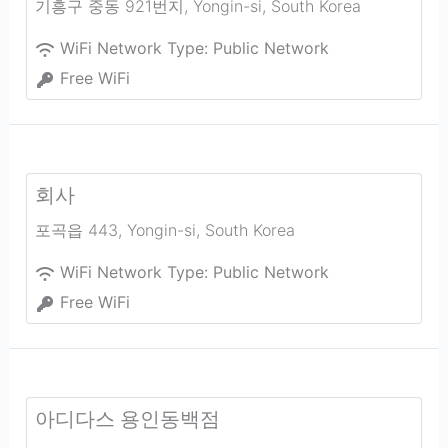
기흥구 중동 921번지
,
Yongin-si
,
South Korea
WiFi Network Type:
Public Network
Free WiFi
회사
포곡읍 443
,
Yongin-si
,
South Korea
WiFi Network Type:
Public Network
Free WiFi
아디다스 용인동백점