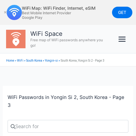
Skip
WiFi Map: WiFi Finder, Internet, eSIM
to
GET
✕
Best Mobile Internet Provider
Google Play
content
WiFi Space
Free map of WiFi passwords anywhere you
go!
Home
»
WiFi
»
South Korea
»
Yongin-si
»
South Korea, Yongin Si 2 - Page 3
WiFi Passwords in Yongin Si 2, South Korea - Page
3
Search for