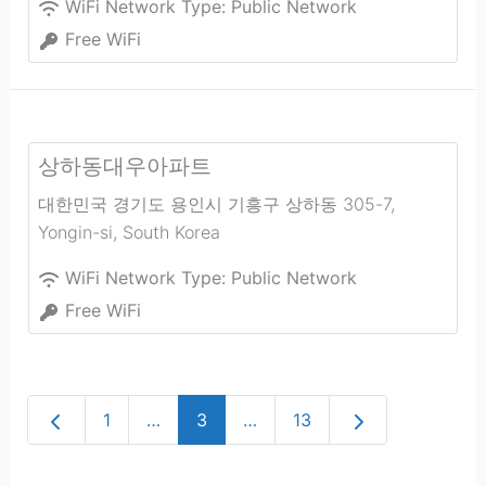
WiFi Network Type:
Public Network
Free WiFi
상하동대우아파트
대한민국 경기도 용인시 기흥구 상하동 305-7
,
Yongin-si
,
South Korea
WiFi Network Type:
Public Network
Free WiFi
Newer posts
Older posts
1
…
3
…
13