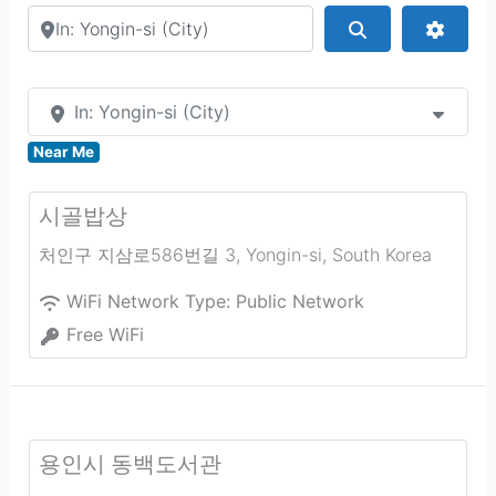
Search by city or country
Search
Advan
In: Yongin-si (City)
Near Me
시골밥상
처인구 지삼로586번길 3
,
Yongin-si
,
South Korea
WiFi Network Type:
Public Network
Free WiFi
용인시 동백도서관