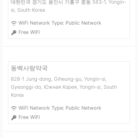
대한민국 경기도 용인시 기흥구 중동 563-1
,
Yongin-
si
,
South Korea
WiFi Network Type:
Public Network
Free WiFi
동백사랑약국
828-1 Jung-dong, Giheung-gu, Yongin-si,
Gyeonggi-do, Южная Корея
,
Yongin-si
,
South
Korea
WiFi Network Type:
Public Network
Free WiFi