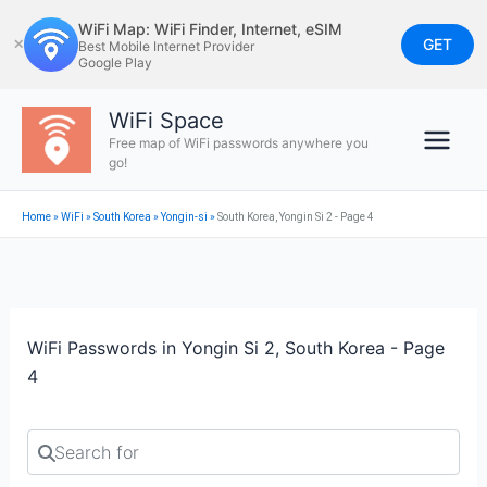
Skip
WiFi Map: WiFi Finder, Internet, eSIM
to
GET
✕
Best Mobile Internet Provider
Google Play
content
WiFi Space
Free map of WiFi passwords anywhere you
go!
Home
»
WiFi
»
South Korea
»
Yongin-si
»
South Korea, Yongin Si 2 - Page 4
WiFi Passwords in Yongin Si 2, South Korea - Page
4
Search for