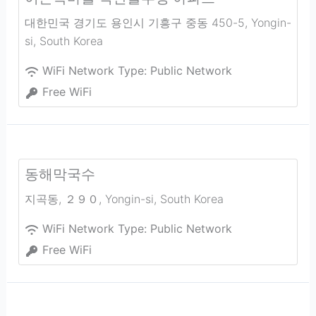
대한민국 경기도 용인시 기흥구 중동 450-5
,
Yongin-
si
,
South Korea
WiFi Network Type:
Public Network
Free WiFi
동해막국수
지곡동, ２９０
,
Yongin-si
,
South Korea
WiFi Network Type:
Public Network
Free WiFi