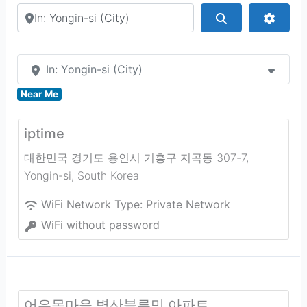
Search by city or country
Search
Advan
In: Yongin-si (City)
Near Me
iptime
대한민국 경기도 용인시 기흥구 지곡동 307-7
,
Yongin-si
,
South Korea
WiFi Network Type:
Private Network
WiFi without password
어은목마을 벽산블루밍 아파트