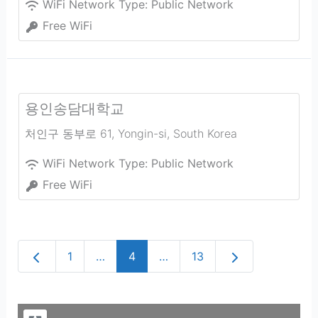
WiFi Network Type:
Public Network
Free WiFi
용인송담대학교
처인구 동부로 61
,
Yongin-si
,
South Korea
WiFi Network Type:
Public Network
Free WiFi
Newer posts
Older posts
1
…
4
…
13