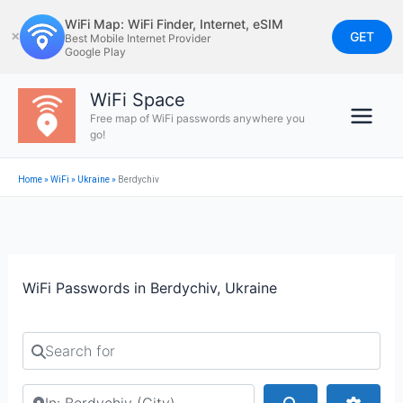
Skip
WiFi Map: WiFi Finder, Internet, eSIM
to
GET
✕
Best Mobile Internet Provider
Google Play
content
WiFi Space
Free map of WiFi passwords anywhere you
go!
Home
»
WiFi
»
Ukraine
»
Berdychiv
WiFi Passwords in Berdychiv, Ukraine
Search for
Search by city or country
Search
Advan