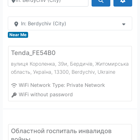
In: Berdychiv (City)
Near Me
Tenda_FE54B0
вулиця Короленка, 39и, Бердичів, Житомирська
область, Україна, 13300
,
Berdychiv
,
Ukraine
WiFi Network Type:
Private Network
WiFi without password
Областной госпиталь инвалидов
войны