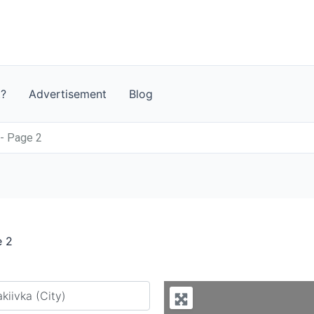
t?
Advertisement
Blog
 - Page 2
e 2
y city or country