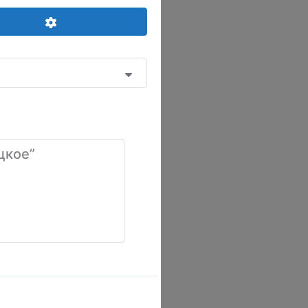
Advanced Filters
цкое”