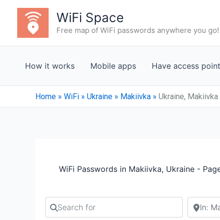
Skip
WiFi Space
to
Free map of WiFi passwords anywhere you go!
content
How it works
Mobile apps
Have access poin
Home
»
WiFi
»
Ukraine
»
Makiivka
»
Ukraine, Makiivka
WiFi Passwords in Makiivka, Ukraine - Pag
Search for
Search b