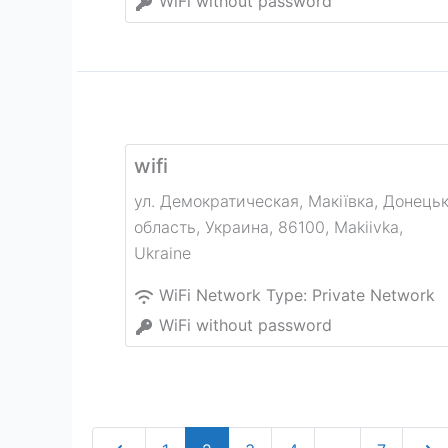
WiFi without password
wifi
ул. Демократическая, Макіївка, Донець
область, Украина, 86100
,
Makiivka
,
Ukraine
WiFi Network Type:
Private Network
WiFi without password